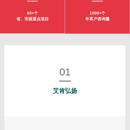
60+个
1000+个
省、市级重点项目
年客户咨询量
01
艾肯弘扬