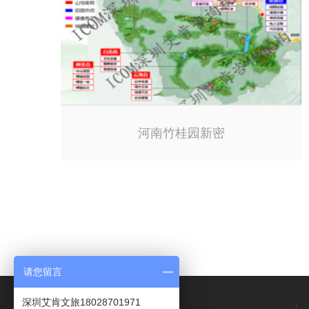
河南竹桂园新密
请您留言
深圳艾肯文旅18028701971