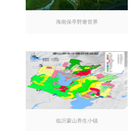
海南保亭野奢世界
临沂蒙山养生小镇