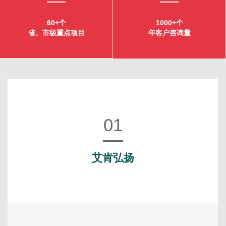
60+个
1000+个
省、市级重点项目
年客户咨询量
01
艾肯弘扬