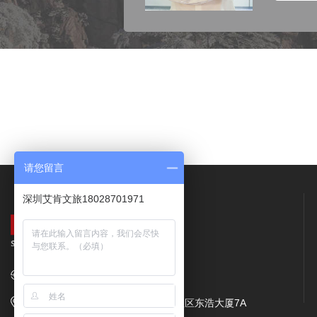
请您留言
深圳艾肯文旅18028701971
网址：
www.come23.com
地址：深圳市龙华区民治街道樟坑社区东浩大厦7A