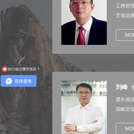
工商管
艾肯品
MO
你们做过哪些项目？
刘峰
擅长项
战略定
MO