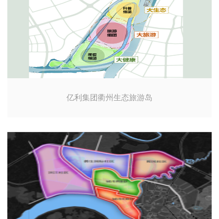
亿利集团衢州生态旅游岛