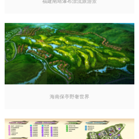
福建南靖瀑布漂流旅游景
海南保亭野奢世界