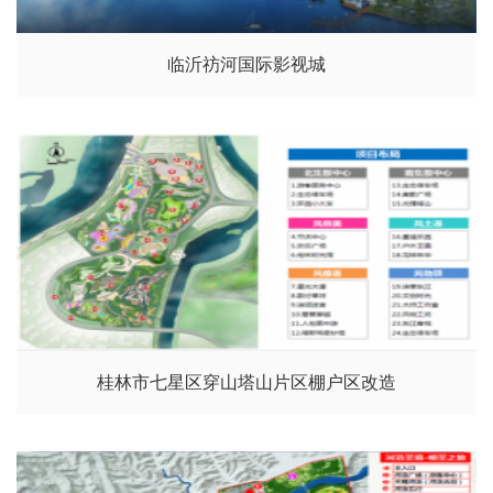
临沂祊河国际影视城
桂林市七星区穿山塔山片区棚户区改造