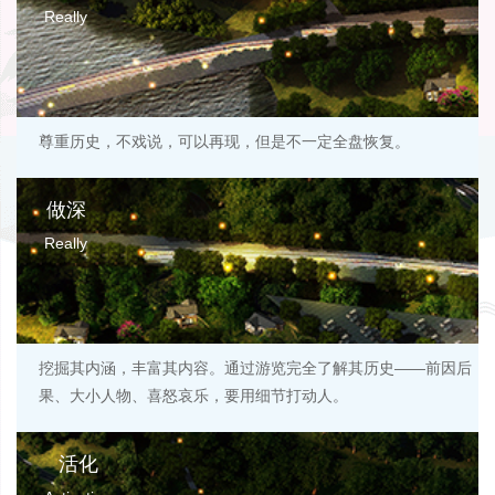
Really
尊重历史，不戏说，可以再现，但是不一定全盘恢复。
做深
Really
挖掘其内涵，丰富其内容。通过游览完全了解其历史——前因后
果、大小人物、喜怒哀乐，要用细节打动人。
活化