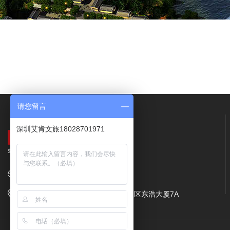
请您留言
深圳艾肯文旅18028701971
网址：
www.come23.com
地址：深圳市龙华区民治街道樟坑社区东浩大厦7A