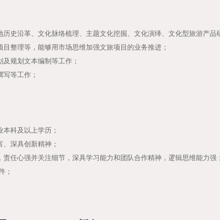
地历史沿革、文化脉络梳理、主题文化挖掘、文化演绎、文化型旅游产品
项目整理等，能够用市场思维加强文旅项目的业务推进；
划及规划文本编制等工作；
撰写等工作；
业本科及以上学历；
富、深具创新精神；
，责任心强并关注细节，深具学习能力和团队合作精神，逻辑思维能力强
软件；
。