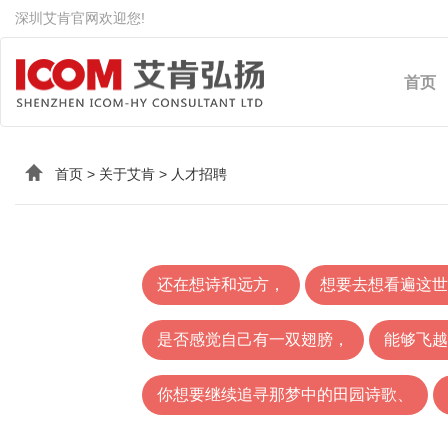
深圳艾肯官网欢迎您!
首页
首页
>
关于艾肯
>
人才招聘
还在想诗和远方，
想要去想看遍这世
是否感觉自己有一双翅膀，
能够飞越
你想要继续追寻那梦中的田园诗歌、