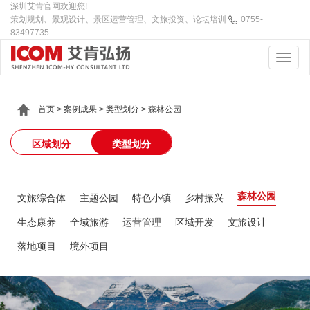
深圳艾肯官网欢迎您!
策划规划、景观设计、景区运营管理、文旅投资、论坛培训
0755-
83497735
首页
>
案例成果
>
类型划分
>
森林公园
区域划分
类型划分
森林公园
文旅综合体
主题公园
特色小镇
乡村振兴
生态康养
全域旅游
运营管理
区域开发
文旅设计
落地项目
境外项目