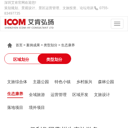
深圳艾肯官网欢迎您!
策划规划、景观设计、景区运营管理、文旅投资、论坛培训
0755-
83497735
首页
>
案例成果
>
类型划分
>
生态康养
区域划分
类型划分
文旅综合体
主题公园
特色小镇
乡村振兴
森林公园
生态康养
全域旅游
运营管理
区域开发
文旅设计
落地项目
境外项目