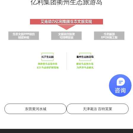
亿利集团衢州生态旅游岛
东营黄河水城
天津葛沽 百特芙莱