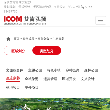
深圳艾肯官网欢迎您!
策划规划、景观设计、景区运营管理、文旅投资、论坛培训
0755-
83497735
首页
>
案例成果
>
类型划分
>
生态康养
区域划分
类型划分
文旅综合体
主题公园
特色小镇
乡村振兴
森林公园
生态康养
全域旅游
运营管理
区域开发
文旅设计
落地项目
境外项目